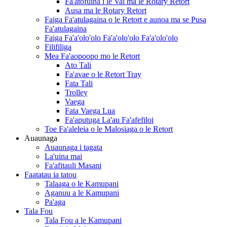
Fa'atofuina i le Vai ma le Rotary Retort
Ausa ma le Rotary Retort
Faiga Fa'atulagaina o le Retort e aunoa ma se Pusa
Fa'atulagaina
Faiga Fa'a'olo'olo Fa'a'olo'olo Fa'a'olo'olo
Filifiliga
Mea Fa'aopoopo mo le Retort
Ato Tali
Fa'avae o le Retort Tray
Fata Tali
Trolley
Vaega
Fata Vaega Lua
Fa'aputuga La'au Fa'afefiloi
Toe Fa'aleleia o le Malosiaga o le Retort
Auaunaga
Auaunaga i tagata
La'uina mai
Fa'afitauli Masani
Faatatau ia tatou
Talaaga o le Kamupani
Aganuu a le Kamupani
Pa'aga
Tala Fou
Tala Fou a le Kamupani