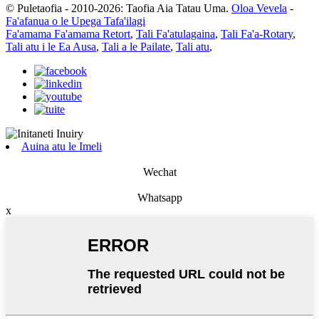
© Puletaofia - 2010-2026: Taofia Aia Tatau Uma.
Oloa Vevela
-
Fa'afanua o le Upega Tafa'ilagi
Fa'amama Fa'amama Retort
,
Tali Fa'atulagaina
,
Tali Fa'a-Rotary
,
Tali atu i le Ea Ausa
,
Tali a le Pailate
,
Tali atu
,
Auina atu le Imeli
Wechat
Whatsapp
x