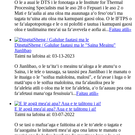
O le a auai le DTS i le fonotaga a le Institute for Thermal
Processing Specialists mai le aso 28 o Fepuari i le aso 2 o
Mati e faʻaalia ai ana oloa ma auaunaga aʻo fesoʻotaʻi ma
tagata tuʻuina atu oloa ma kamupani gaosi oloa. O le IFTPS o
se faʻalapotopotoga e le o ni polofiti e tautua i kamupani gaosi
oloa e taulimaina meaʻai ua faʻavevela e aofia ai...
Faitau atili
»
DingtaiSheng / Galulue faatasi ma le "Saina Meainu"
Jianlibao
Taimi na lafoina ai: 03-13-2023
O Jianlibao, o le taʻitaʻi o meainu taʻaloga a le atunuʻu o
Saina, i le tele o tausaga, sa tausisi pea Jianlibao i le manatu o
le ituaiga o le "soifua maloloina, malosi", e faʻavae i luga o le
matāʻupu o le soifua maloloina, ma faʻalauiloa pea le
faʻaleleia atili o oloa ma le toe faʻaleleia, aʻo faʻaauau pea ona
faʻafetaui manaʻoga fesuisuiaʻi...
Faitau atili
»
E lē aogā mea'ai apa? Aua e te talitonu i ai!
Taimi na lafoina ai: 03-07-2022
O se tasi o mafuaʻaga e faitioina ai e le toʻatele o tagata e
faʻaaogaina le initaneti meaʻai apa ona latou te manatu o