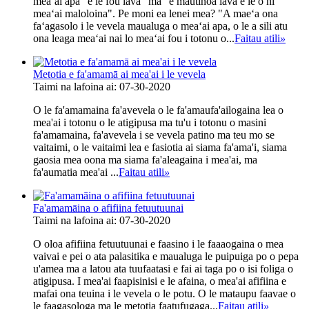
meaʻai apa "e le fou lava" ma "e mautinoa lava e le o ni
meaʻai maloloina". Pe moni ea lenei mea? "A maeʻa ona
faʻagasolo i le vevela maualuga o meaʻai apa, o le a sili atu
ona leaga meaʻai nai lo meaʻai fou i totonu o...
Faitau atili
»
Metotia e fa'amamā ai mea'ai i le vevela
Taimi na lafoina ai: 07-30-2020
O le fa'amamaina fa'avevela o le fa'amaufa'ailogaina lea o
mea'ai i totonu o le atigipusa ma tu'u i totonu o masini
fa'amamaina, fa'avevela i se vevela patino ma teu mo se
vaitaimi, o le vaitaimi lea e fasiotia ai siama fa'ama'i, siama
gaosia mea oona ma siama fa'aleagaina i mea'ai, ma
fa'aumatia mea'ai ...
Faitau atili
»
Fa'amamāina o afifiina fetuutuunai
Taimi na lafoina ai: 07-30-2020
O oloa afifiina fetuutuunai e faasino i le faaaogaina o mea
vaivai e pei o ata palasitika e maualuga le puipuiga po o pepa
u'amea ma a latou ata tuufaatasi e fai ai taga po o isi foliga o
atigipusa. I mea'ai faapisinisi e le afaina, o mea'ai afifiina e
mafai ona teuina i le vevela o le potu. O le mataupu faavae o
le faagasologa ma le metotia faatufugaga...
Faitau atili
»