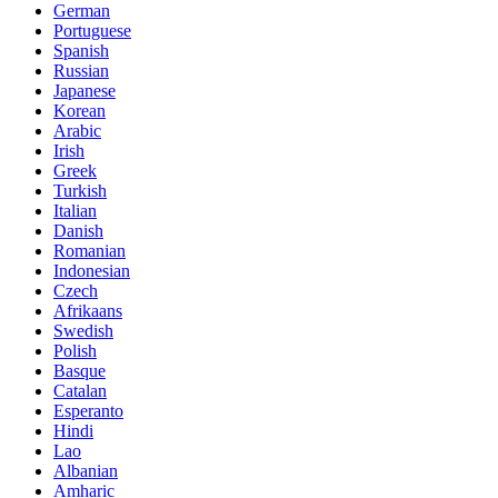
German
Portuguese
Spanish
Russian
Japanese
Korean
Arabic
Irish
Greek
Turkish
Italian
Danish
Romanian
Indonesian
Czech
Afrikaans
Swedish
Polish
Basque
Catalan
Esperanto
Hindi
Lao
Albanian
Amharic