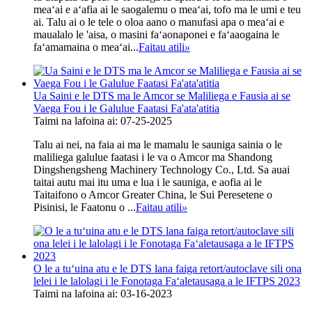
meaʻai e aʻafia ai le saogalemu o meaʻai, tofo ma le umi e teu
ai. Talu ai o le tele o oloa aano o manufasi apa o meaʻai e
maualalo le 'aisa, o masini faʻaonaponei e faʻaaogaina le
faʻamamaina o meaʻai...
Faitau atili
»
Ua Saini e le DTS ma le Amcor se Maliliega e Fausia ai se
Vaega Fou i le Galulue Faatasi Fa'ata'atitia
Taimi na lafoina ai: 07-25-2025
Talu ai nei, na faia ai ma le mamalu le sauniga sainia o le
maliliega galulue faatasi i le va o Amcor ma Shandong
Dingshengsheng Machinery Technology Co., Ltd. Sa auai
taitai autu mai itu uma e lua i le sauniga, e aofia ai le
Taitaifono o Amcor Greater China, le Sui Peresetene o
Pisinisi, le Faatonu o ...
Faitau atili
»
O le a tuʻuina atu e le DTS lana faiga retort/autoclave sili ona
lelei i le lalolagi i le Fonotaga Faʻaletausaga a le IFTPS 2023
Taimi na lafoina ai: 03-16-2023