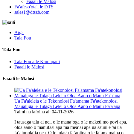
Faaali le Malosi
Fa'afeso'ota'i le DTS
sales1@dtszb.com
Aiga
Tala Fou
Tala Fou
Tala Fou a le Kamupani
Faaali le Malosi
Faaali le Malosi
Ua Fa'aleleia e le Tekonolosi Fa'amama Fa'atekonolosi
Maualuga le Tulaga Lelei o Oloa Aano o Manu Fa'a'apa
Taimi na lafoina ai: 04-11-2026
I tausaga talu ai nei, o le manaʻoga o le maketi mo povi apa,
oloa aano o manufasi apa ma meaʻai apa ua sauni e 'ai ua
faʻatupulaʻia pea. O le tulaga faʻapitoa o le faʻamamaina o