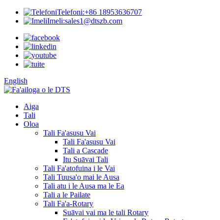
Telefoni:
+86 18953636707
Imeli:
sales1@dtszb.com
English
Aiga
Tali
Oloa
Tali Fa'asusu Vai
Tali Fa'asusu Vai
Tali a Cascade
Itu Suāvai Tali
Tali Fa'atofuina i le Vai
Tali Tuusa'o mai le Ausa
Tali atu i le Ausa ma le Ea
Tali a le Pailate
Tali Fa'a-Rotary
Suāvai vai ma le tali Rotary