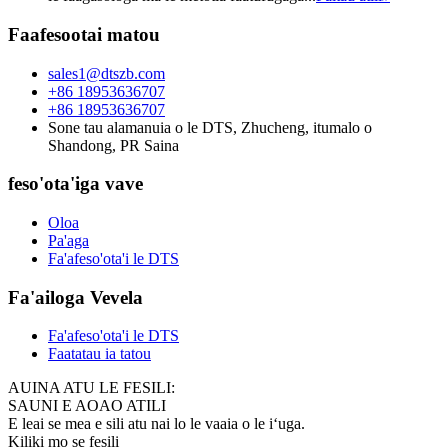
Faafesootai matou
sales1@dtszb.com
+86 18953636707
+86 18953636707
Sone tau alamanuia o le DTS, Zhucheng, itumalo o
Shandong, PR Saina
feso'ota'iga vave
Oloa
Pa'aga
Fa'afeso'ota'i le DTS
Fa'ailoga Vevela
Fa'afeso'ota'i le DTS
Faatatau ia tatou
AUINA ATU LE FESILI:
SAUNI E AOAO ATILI
E leai se mea e sili atu nai lo le vaaia o le iʻuga.
Kiliki mo se fesili