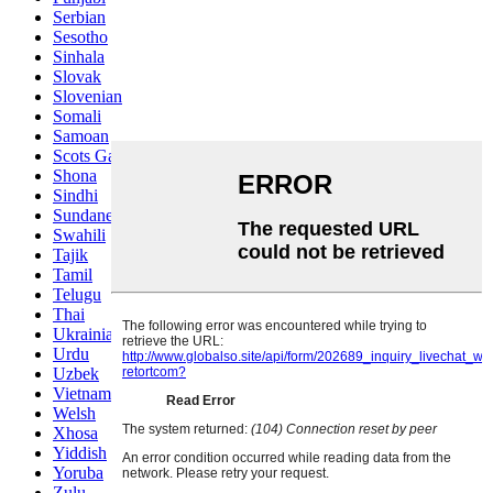
Serbian
Sesotho
Sinhala
Slovak
Slovenian
Somali
Samoan
Scots Gaelic
Shona
Sindhi
Sundanese
Swahili
Tajik
Tamil
Telugu
Thai
Ukrainian
Urdu
Uzbek
Vietnamese
Welsh
Xhosa
Yiddish
Yoruba
Zulu