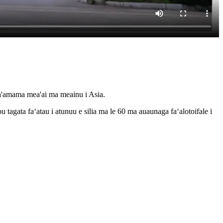
 fa'amama mea'ai ma meainu i Asia.
u tagata faʻatau i atunuu e silia ma le 60 ma auaunaga faʻalotoifale i