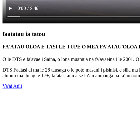
faatatau ia tatou
FA'ATAU'OLOA E TASI LE TUPE O MEA FA'ATAU'OLOA
O le DTS e fa'avae i Saina, o lona muamua na fa'avaeina i le 2001. O l
DTS Faatasi ai ma le 26 tausaga o le poto masani i pisinisi, e silia ma
atunuu ma itulagi e 17+, faʻatasi ai ma se faʻamaumauga ua faʻamaon
Va'ai Atili