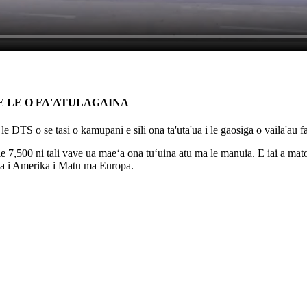
 E LE O FA'ATULAGAINA
e DTS o se tasi o kamupani e sili ona ta'uta'ua i le gaosiga o vaila'au
 le 7,500 ni tali vave ua maeʻa ona tuʻuina atu ma le manuia. E iai a mato
ia i Amerika i Matu ma Europa.