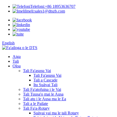
Telefoni:
+86 18953636707
Imeli:
sales1@dtszb.com
English
Aiga
Tali
Oloa
Tali Fa'asusu Vai
Tali Fa'asusu Vai
Tali a Cascade
Itu Suāvai Tali
Tali Fa'atofuina i le Vai
Tali Tuusa'o mai le Ausa
Tali atu i le Ausa ma le Ea
Tali a le Pailate
Tali Fa'a-Rotary
Suāvai vai ma le tali Rotary