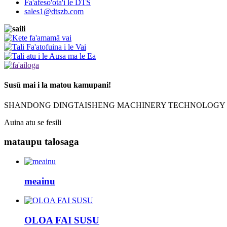
Fa'afeso'ota'i le DTS
sales1@dtszb.com
Susū mai i la matou kamupani!
SHANDONG DINGTAISHENG MACHINERY TECHNOLOGY C
Auina atu se fesili
mataupu talosaga
meainu
OLOA FAI SUSU