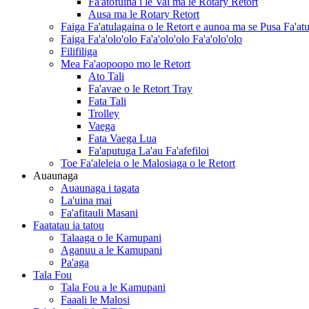
Fa'atofuina i le Vai ma le Rotary Retort
Ausa ma le Rotary Retort
Faiga Fa'atulagaina o le Retort e aunoa ma se Pusa Fa'at
Faiga Fa'a'olo'olo Fa'a'olo'olo Fa'a'olo'olo
Filifiliga
Mea Fa'aopoopo mo le Retort
Ato Tali
Fa'avae o le Retort Tray
Fata Tali
Trolley
Vaega
Fata Vaega Lua
Fa'aputuga La'au Fa'afefiloi
Toe Fa'aleleia o le Malosiaga o le Retort
Auaunaga
Auaunaga i tagata
La'uina mai
Fa'afitauli Masani
Faatatau ia tatou
Talaaga o le Kamupani
Aganuu a le Kamupani
Pa'aga
Tala Fou
Tala Fou a le Kamupani
Faaali le Malosi