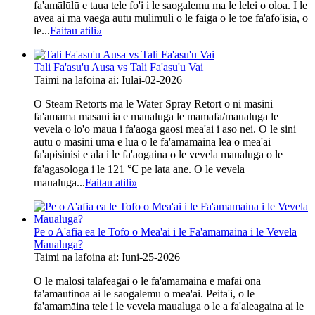
fa'amālūlū e taua tele fo'i i le saogalemu ma le lelei o oloa. I le
avea ai ma vaega autu mulimuli o le faiga o le toe fa'afo'isia, o
le...
Faitau atili
»
Tali Fa'asu'u Ausa vs Tali Fa'asu'u Vai
Taimi na lafoina ai: Iulai-02-2026
O Steam Retorts ma le Water Spray Retort o ni masini
fa'amama masani ia e maualuga le mamafa/maualuga le
vevela o lo'o maua i fa'aoga gaosi mea'ai i aso nei. O le sini
autū o masini uma e lua o le fa'amamaina lea o mea'ai
fa'apisinisi e ala i le fa'aogaina o le vevela maualuga o le
fa'agasologa i le 121 ℃ pe lata ane. O le vevela
maualuga...
Faitau atili
»
Pe o A'afia ea le Tofo o Mea'ai i le Fa'amamaina i le Vevela
Maualuga?
Taimi na lafoina ai: Iuni-25-2026
O le malosi talafeagai o le fa'amamāina e mafai ona
fa'amautinoa ai le saogalemu o mea'ai. Peita'i, o le
fa'amamāina tele i le vevela maualuga o le a fa'aleagaina ai le