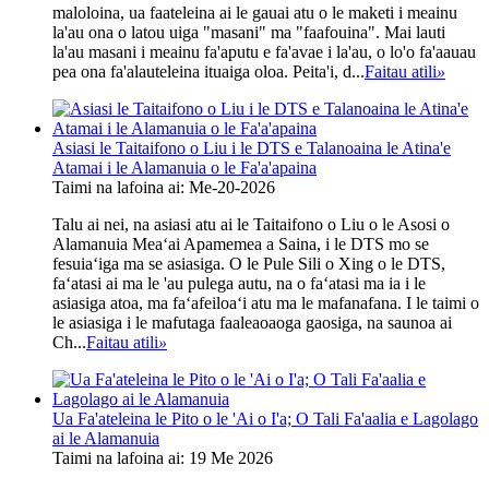
maloloina, ua faateleina ai le gauai atu o le maketi i meainu
la'au ona o latou uiga "masani" ma "faafouina". Mai lauti
la'au masani i meainu fa'aputu e fa'avae i la'au, o lo'o fa'aauau
pea ona fa'alauteleina ituaiga oloa. Peita'i, d...
Faitau atili
»
Asiasi le Taitaifono o Liu i le DTS e Talanoaina le Atina'e
Atamai i le Alamanuia o le Fa'a'apaina
Taimi na lafoina ai: Me-20-2026
Talu ai nei, na asiasi atu ai le Taitaifono o Liu o le Asosi o
Alamanuia Meaʻai Apamemea a Saina, i le DTS mo se
fesuiaʻiga ma se asiasiga. O le Pule Sili o Xing o le DTS,
faʻatasi ai ma le 'au pulega autu, na o faʻatasi ma ia i le
asiasiga atoa, ma faʻafeiloaʻi atu ma le mafanafana. I le taimi o
le asiasiga i le mafutaga faaleaoaoga gaosiga, na saunoa ai
Ch...
Faitau atili
»
Ua Fa'ateleina le Pito o le 'Ai o I'a; O Tali Fa'aalia e Lagolago
ai le Alamanuia
Taimi na lafoina ai: 19 Me 2026