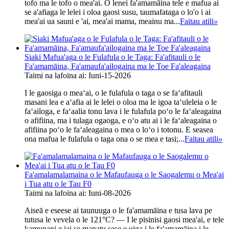
tofo ma le tofo o mea'ai. O lenei fa'amamāina tele e mafua ai
se a'afiaga le lelei i oloa gaosi susu, taumafataga o lo'o i ai
mea'ai ua sauni e 'ai, mea'ai mama, meainu ma...
Faitau atili
»
Siaki Mafua'aga o le Fulafula o le Taga: Fa'afitauli o le
Fa'amamāina, Fa'amaufa'ailogaina ma le Toe Fa'aleagaina
Taimi na lafoina ai: Iuni-15-2026
I le gaosiga o meaʻai, o le fulafula o taga o se faʻafitauli
masani lea e aʻafia ai le lelei o oloa ma le igoa taʻuleleia o le
faʻailoga, e faʻaalia tonu lava i le fulafula poʻo le faʻaleagaina
o afifiina, ma i tulaga ogaoga, e oʻo atu ai i le faʻaleagaina o
afifiina poʻo le faʻaleagaina o mea o loʻo i totonu. E seasea
ona mafua le fulafula o taga ona o se mea e tasi;...
Faitau atili
»
Fa'amalamalamaina o le Mafaufauga o le Saogalemu o Mea'ai
i Tua atu o le Tau F0
Taimi na lafoina ai: Iuni-08-2026
Aiseā e eseese ai taunuuga o le fa'amamāina e tusa lava pe
tutusa le vevela o le 121°C? — I le pisinisi gaosi mea'ai, e tele
kamupani e iai se manatu sese e uiga i le fa'amamāina i le