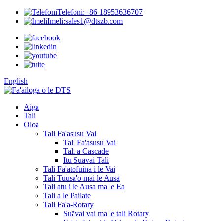
Telefoni:
+86 18953636707
Imeli:
sales1@dtszb.com
English
Aiga
Tali
Oloa
Tali Fa'asusu Vai
Tali Fa'asusu Vai
Tali a Cascade
Itu Suāvai Tali
Tali Fa'atofuina i le Vai
Tali Tuusa'o mai le Ausa
Tali atu i le Ausa ma le Ea
Tali a le Pailate
Tali Fa'a-Rotary
Suāvai vai ma le tali Rotary