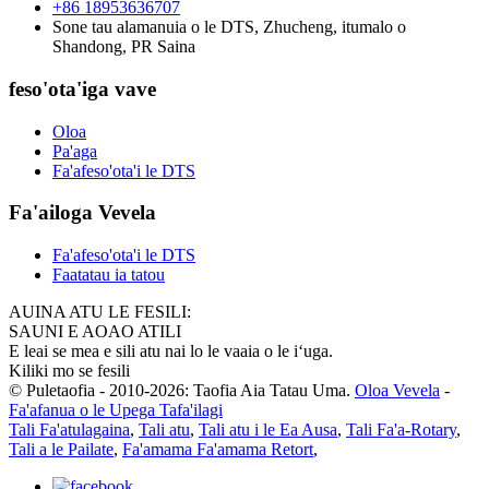
+86 18953636707
Sone tau alamanuia o le DTS, Zhucheng, itumalo o
Shandong, PR Saina
feso'ota'iga vave
Oloa
Pa'aga
Fa'afeso'ota'i le DTS
Fa'ailoga Vevela
Fa'afeso'ota'i le DTS
Faatatau ia tatou
AUINA ATU LE FESILI:
SAUNI E AOAO ATILI
E leai se mea e sili atu nai lo le vaaia o le iʻuga.
Kiliki mo se fesili
© Puletaofia - 2010-2026: Taofia Aia Tatau Uma.
Oloa Vevela
-
Fa'afanua o le Upega Tafa'ilagi
Tali Fa'atulagaina
,
Tali atu
,
Tali atu i le Ea Ausa
,
Tali Fa'a-Rotary
,
Tali a le Pailate
,
Fa'amama Fa'amama Retort
,