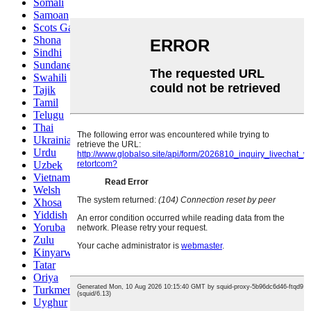
Somali
Samoan
Scots Gaelic
Shona
Sindhi
Sundanese
Swahili
Tajik
Tamil
Telugu
Thai
Ukrainian
Urdu
Uzbek
Vietnamese
Welsh
Xhosa
Yiddish
Yoruba
Zulu
Kinyarwanda
Tatar
Oriya
Turkmen
Uyghur