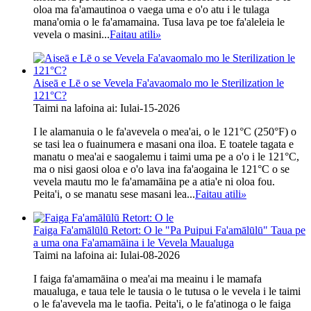
oloa ma fa'amautinoa o vaega uma e o'o atu i le tulaga
mana'omia o le fa'amamaina. Tusa lava pe toe fa'aleleia le
vevela o masini...
Faitau atili
»
Aiseā e Lē o se Vevela Fa'avaomalo mo le Sterilization le
121°C?
Taimi na lafoina ai: Iulai-15-2026
I le alamanuia o le fa'avevela o mea'ai, o le 121°C (250°F) o
se tasi lea o fuainumera e masani ona iloa. E toatele tagata e
manatu o mea'ai e saogalemu i taimi uma pe a o'o i le 121°C,
ma o nisi gaosi oloa e o'o lava ina fa'aogaina le 121°C o se
vevela mautu mo le fa'amamāina pe a atia'e ni oloa fou.
Peita'i, o se manatu sese masani lea...
Faitau atili
»
Faiga Fa'amālūlū Retort: ​​O le "Pa Puipui Fa'amālūlū" Taua pe
a uma ona Fa'amamāina i le Vevela Maualuga
Taimi na lafoina ai: Iulai-08-2026
I faiga fa'amamāina o mea'ai ma meainu i le mamafa
maualuga, e taua tele le tausia o le tutusa o le vevela i le taimi
o le fa'avevela ma le taofia. Peita'i, o le fa'atinoga o le faiga