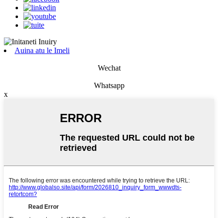
Auina atu le Imeli
Wechat
Whatsapp
x