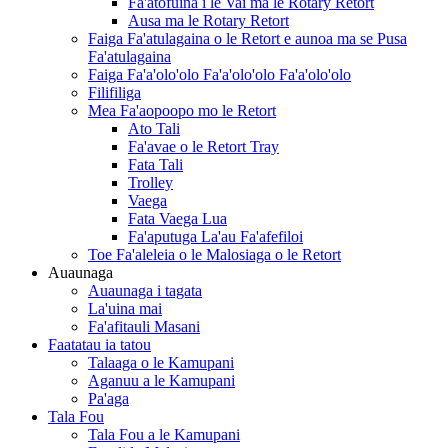
Fa'atofuina i le Vai ma le Rotary Retort
Ausa ma le Rotary Retort
Faiga Fa'atulagaina o le Retort e aunoa ma se Pusa
Fa'atulagaina
Faiga Fa'a'olo'olo Fa'a'olo'olo Fa'a'olo'olo
Filifiliga
Mea Fa'aopoopo mo le Retort
Ato Tali
Fa'avae o le Retort Tray
Fata Tali
Trolley
Vaega
Fata Vaega Lua
Fa'aputuga La'au Fa'afefiloi
Toe Fa'aleleia o le Malosiaga o le Retort
Auaunaga
Auaunaga i tagata
La'uina mai
Fa'afitauli Masani
Faatatau ia tatou
Talaaga o le Kamupani
Aganuu a le Kamupani
Pa'aga
Tala Fou
Tala Fou a le Kamupani