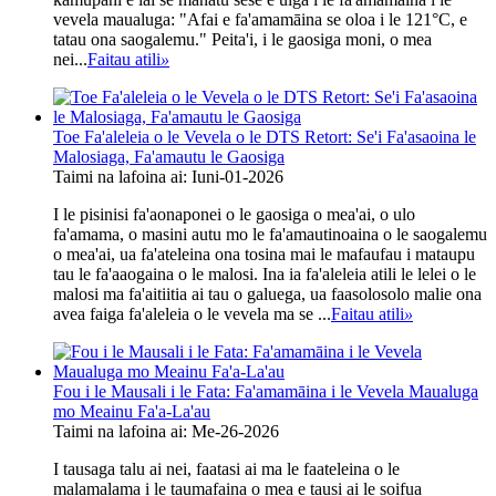
vevela maualuga: "Afai e fa'amamāina se oloa i le 121°C, e
tatau ona saogalemu." Peita'i, i le gaosiga moni, o mea
nei...
Faitau atili
»
Toe Fa'aleleia o le Vevela o le DTS Retort: ​​Se'i Fa'asaoina le
Malosiaga, Fa'amautu le Gaosiga
Taimi na lafoina ai: Iuni-01-2026
I le pisinisi fa'aonaponei o le gaosiga o mea'ai, o ulo
fa'amama, o masini autu mo le fa'amautinoaina o le saogalemu
o mea'ai, ua fa'ateleina ona tosina mai le mafaufau i mataupu
tau le fa'aaogaina o le malosi. Ina ia fa'aleleia atili le lelei o le
malosi ma fa'aitiitia ai tau o galuega, ua faasolosolo malie ona
avea faiga fa'aleleia o le vevela ma se ...
Faitau atili
»
Fou i le Mausali i le Fata: Fa'amamāina i le Vevela Maualuga
mo Meainu Fa'a-La'au
Taimi na lafoina ai: Me-26-2026
I tausaga talu ai nei, faatasi ai ma le faateleina o le
malamalama i le taumafaina o mea e tausi ai le soifua