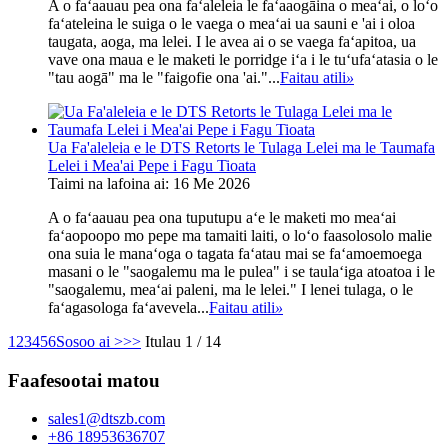
A o faʻaauau pea ona faʻaleleia le faʻaaogāina o meaʻai, o loʻo
faʻateleina le suiga o le vaega o meaʻai ua sauni e 'ai i oloa
taugata, aoga, ma lelei. I le avea ai o se vaega faʻapitoa, ua
vave ona maua e le maketi le porridge iʻa i le tuʻufaʻatasia o le
"tau aogā" ma le "faigofie ona 'ai."...
Faitau atili
»
Ua Fa'aleleia e le DTS Retorts le Tulaga Lelei ma le Taumafa
Lelei i Mea'ai Pepe i Fagu Tioata
Taimi na lafoina ai: 16 Me 2026
A o faʻaauau pea ona tuputupu aʻe le maketi mo meaʻai
faʻaopoopo mo pepe ma tamaiti laiti, o loʻo faasolosolo malie
ona suia le manaʻoga o tagata faʻatau mai se faʻamoemoega
masani o le "saogalemu ma le pulea" i se taulaʻiga atoatoa i le
"saogalemu, meaʻai paleni, ma le lelei." I lenei tulaga, o le
faʻagasologa faʻavevela...
Faitau atili
»
1
2
3
4
5
6
Sosoo ai >
>>
Itulau 1 / 14
Faafesootai matou
sales1@dtszb.com
+86 18953636707