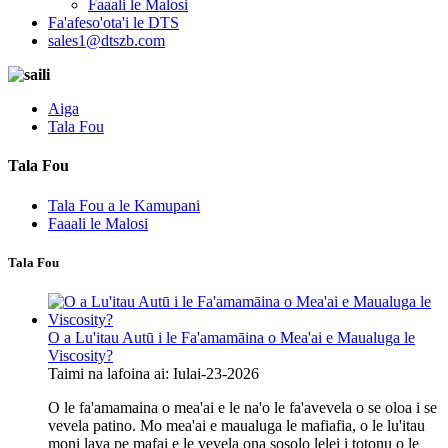
Faaali le Malosi
Fa'afeso'ota'i le DTS
sales1@dtszb.com
Aiga
Tala Fou
Tala Fou
Tala Fou a le Kamupani
Faaali le Malosi
Tala Fou
O a Lu'itau Autū i le Fa'amamāina o Mea'ai e Maualuga le
Viscosity?
Taimi na lafoina ai: Iulai-23-2026
O le fa'amamaina o mea'ai e le na'o le fa'avevela o se oloa i se
vevela patino. Mo mea'ai e maualuga le mafiafia, o le lu'itau
moni lava pe mafai e le vevela ona sosolo lelei i totonu o le